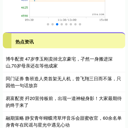
热点资讯
博牛配资 47岁李玉刚卖掉北京豪宅，孑然一身搬进深
山,70岁母亲还在等他成家
同门证券 鲁班造人类首架无人机，曾飞翔三日而不落，只
因他一句话放弃
易富配资 歼20宣传板前，出现一道神秘身影！大家最期待
的终于来了
融期策略 静安青年蝴蝶湾草坪音乐会甜蜜收官，60余名单
身青年在民谣与星光中遇见心动