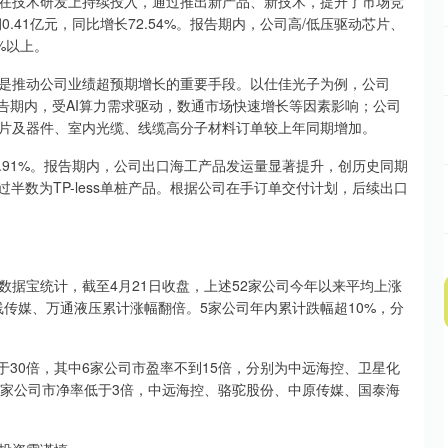
在技术研发上持续投入，通过推出新产品、新技术，提升了市场竞
.41亿元，同比增长72.54%。报告期内，公司高/低压驱动芯片、
%以上。
是推动公司业绩超预期增长的重要手段。以仕佳光子为例，公司
倍。报告期内，受AI算力需求驱动，数通市场快速增长等因素影响；公司
片及器件、室内光缆、线缆高分子材料订单较上年同期增加。
35.91%。报告期内，公司出口海工产品发运量显著提升，创历史同期
半数为TP-less单桩产品。根据公司在手订单交付计划，后续出口
据宝统计，截至4月21日收盘，上述52家公司今年以来平均上涨
线传媒、万通液压累计涨幅翻倍。5家公司年内累计跌幅超10%，分
于30倍，其中6家公司市盈率不到15倍，分别为中远海控、卫星化
3家公司市净率低于3倍，中远海控、骆驼股份、中原传媒、国泰海