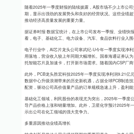
随着2025年一季度财报的陆续披露，A股市场不少上市公
深证成指
14110.12
.92
0.57%
-34.08
-0
期，显示出强劲的发展势头和良好的经营状况。这些业绩超
推动经济高质量发展的重要力量。
据证券时报·数据宝统计，在上市公司发布一季报、业绩快报
看，电子、基础化工、电力设备、汽车、食品饮料行业入围公
电子行业中，AI芯片龙头公司寒武纪-U今年一季度实现净利
用落地，营业收入较上年同期大幅增长。国泰海通证券认为
托智能芯片及加速卡，打开新市场需求。随着国内CSP厂商
此外，PCB龙头胜宏科技2025年一季度实现净利润9.21亿
数据中心升级浪潮带来的历史新机遇，占据全球PCB制造
配资，驱动公司高价值量产品的订单规模急速上升，盈利能
基础化工领域，利民股份的表现尤为突出，2025年一季度公司
导产品价格上涨和销量增加。此外，卫星化学预计2025年一季度净
示出公司在化工领域的强大竞争力。
多重原因推动业绩高增长