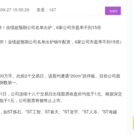
9-27 15:55:29
查看：167
mini
跌停！业绩超预期公司名单出炉锅牛配资，6家公司市盈率不到15倍）
00万手。此前2个交易日，该股均遭遇“20cm”跌停板。目前公司股
股倒数第一。
月21日，公司连续十八个交易日出现股票收盘价均低于1元。根据深交
低于1元，公司股票将被终止上市。
ST炼石、*ST工智、ST春天、*ST龙宇、*ST人乐、*ST海越