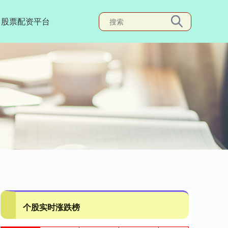
股票配资平台
个股实时涨跌榜