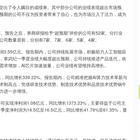
司交出了令人瞩目的成绩单。其中部分公司的业绩表现超出市场预
沪深300
4651.31
.24%
-6.85
-0.15%
预期的公司不仅为投资者带来了信心，也为市场注入了活力，成为
、预告之后，券商研报给予“超预期”评价的公司有52家。分行业
司数量居前，分别有7家、7家、6家、5家、4家。
润3.55亿元。报告期内，公司持续拓展市场，积极助力人工智能应
，寒武纪一季度业绩大幅度超出预期，公司持续推进产品迭代，依
需求增加，AI芯片加速放量，公司业绩有望维持高增长。
元，同比增长339.22%。报告期内，公司精准把握AI算力技术革新与
技术制高点，凭借研发技术优势、制造技术优势和品质技术优势锅牛
力进一步增强。
实现净利润1.08亿元，同比增长1373.23%，主要得益于公司主
利润为14.5亿至16.5亿元，同比增长41.79%至61.35%，显