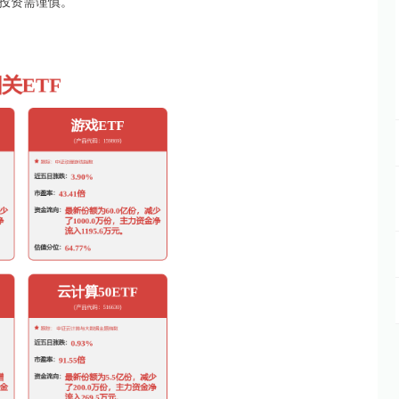
投资需谨慎。