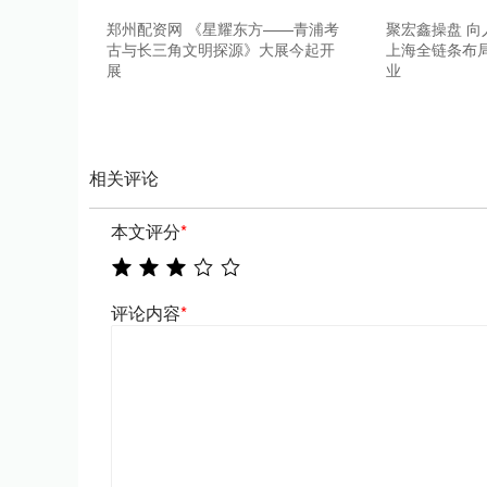
郑州配资网 《星耀东方——青浦考
聚宏鑫操盘 向
古与长三角文明探源》大展今起开
上海全链条布局
展
业
相关评论
本文评分
*
评论内容
*