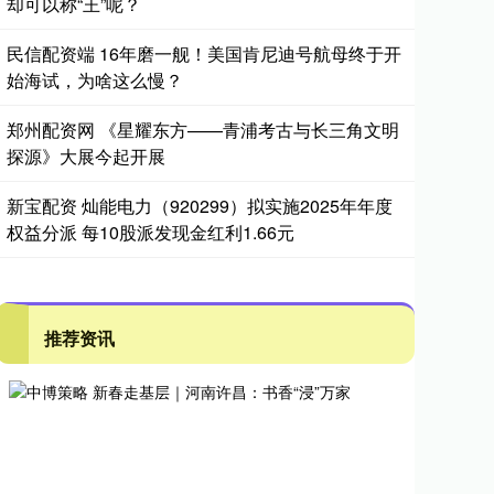
却可以称“王”呢？
民信配资端 16年磨一舰！美国肯尼迪号航母终于开
始海试，为啥这么慢？
郑州配资网 《星耀东方——青浦考古与长三角文明
探源》大展今起开展
新宝配资 灿能电力（920299）拟实施2025年年度
权益分派 每10股派发现金红利1.66元
推荐资讯