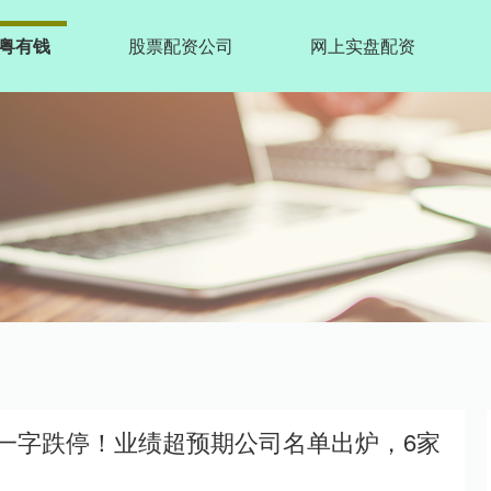
粤有钱
股票配资公司
网上实盘配资
股一字跌停！业绩超预期公司名单出炉，6家