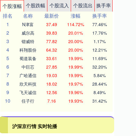
个股跌幅
个股流入
个股流出
换手率
个股涨幅
排名
名称
最新价
涨幅
换手率
1
N津富
37.49
114.72%
77.46%
2
威尔高
39.83
20.01%
17.76%
3
锴威特
77.82
20.00%
1.17%
4
科翔股份
64.32
20.00%
12.21%
5
蜀道装备
33.61
19.99%
11.69%
6
中巨芯
27.85
19.99%
32.20%
7
广哈通信
19.03
19.99%
5.84%
8
欣天科技
18.02
19.97%
28.44%
9
飞天诚信
12.56
19.96%
8.49%
10
任子行
7.16
19.93%
31.42%
沪深京行情 实时轮播