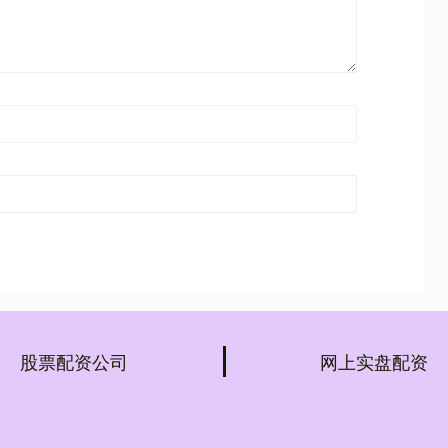
股票配资公司
网上实盘配资