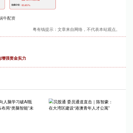
锅牛配资
粤有钱提示：文章来自网络，不代表本站观点。
构增强资金实力