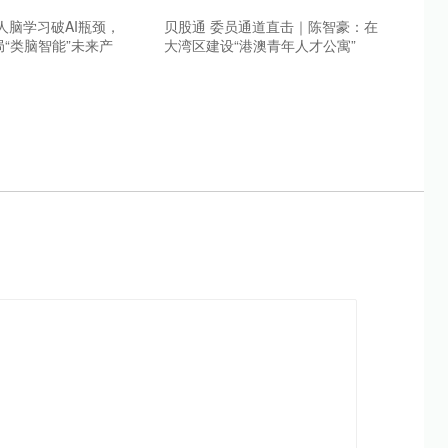
人脑学习破AI瓶颈，
贝股通 委员通道直击｜陈智豪：在
“类脑智能”未来产
大湾区建设“港澳青年人才公寓”