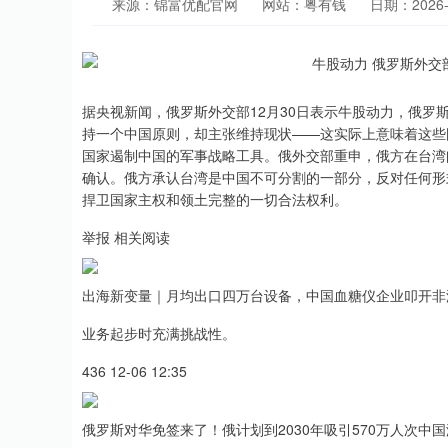
来源：锦富优配官网
网站：粤有钱
日期：2026-0
据央视新闻，俄罗斯外交部12月30日表示牛股动力，俄罗
持一个中国原则，却主张维持现状——这实际上意味着这些
国家遏制中国的军事战略工具。俄外交部重申，俄方在台湾
确认。俄方承认台湾是中国不可分割的一部分，反对任何形
捍卫国家主权和领土完整的一切合法权利。
举报 相关阅读
出海新变量｜月均出口四万台设备，中国血糖仪企业叩开非
业务起步时充满挑战性。
436 12-06 12:35
俄罗斯对华免签来了！俄计划到2030年吸引570万人次中