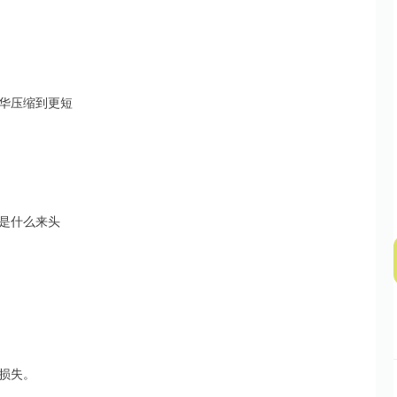
北证50
1122.88
15%
3.42
0.30%
华压缩到更短
是什么来头
损失。