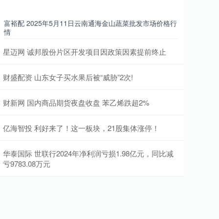
富裕配 2025年5月11日云南通海金山蔬菜批发市场价格行
情
星迈网 诚邦股份片区开发项目因政策因素提前终止
财盛配资 山东女子买水果后被“威胁”2次!
财新网 国内商品期货夜盘收盘 苯乙烯跌超2%
亿海智投 利好来了！这一板块，21股集体涨停！
华泰国际 世联行2024年净利润亏损1.98亿元，同比减
亏9783.08万元