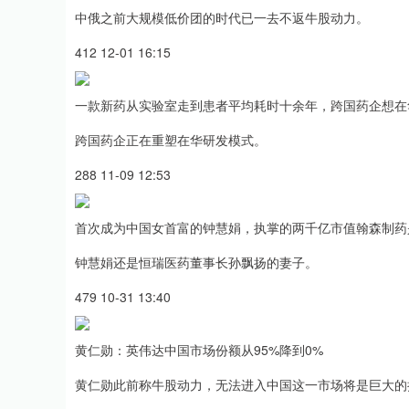
中俄之前大规模低价团的时代已一去不返牛股动力。
沪深300
4651.31
.08
-0.24%
-6.85
-0.
412 12-01 16:15
一款新药从实验室走到患者平均耗时十余年，跨国药企想在
跨国药企正在重塑在华研发模式。
288 11-09 12:53
首次成为中国女首富的钟慧娟，执掌的两千亿市值翰森制药
钟慧娟还是恒瑞医药董事长孙飘扬的妻子。
479 10-31 13:40
黄仁勋：英伟达中国市场份额从95%降到0%
黄仁勋此前称牛股动力，无法进入中国这一市场将是巨大的