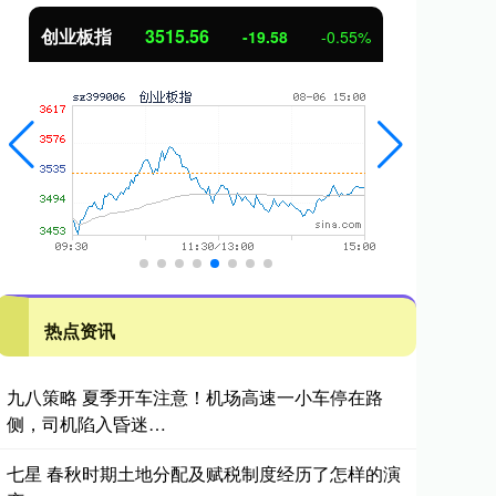
创业板指
3515.56
基
-19.58
-0.55%
热点资讯
九八策略 夏季开车注意！机场高速一小车停在路
侧，司机陷入昏迷…
七星 春秋时期土地分配及赋税制度经历了怎样的演