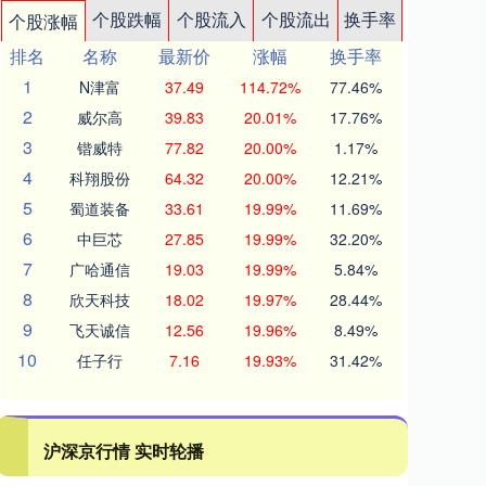
个股跌幅
个股流入
个股流出
换手率
个股涨幅
排名
名称
最新价
涨幅
换手率
1
N津富
37.49
114.72%
77.46%
2
威尔高
39.83
20.01%
17.76%
3
锴威特
77.82
20.00%
1.17%
4
科翔股份
64.32
20.00%
12.21%
5
蜀道装备
33.61
19.99%
11.69%
6
中巨芯
27.85
19.99%
32.20%
7
广哈通信
19.03
19.99%
5.84%
8
欣天科技
18.02
19.97%
28.44%
9
飞天诚信
12.56
19.96%
8.49%
10
任子行
7.16
19.93%
31.42%
沪深京行情 实时轮播