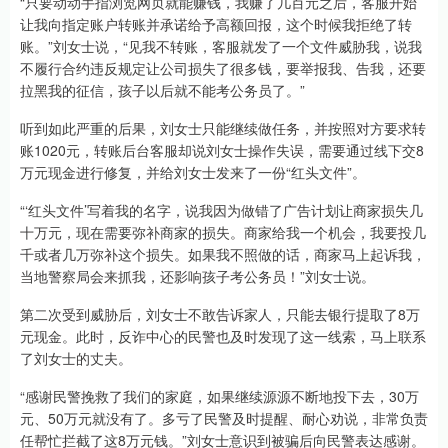
“只要动动手指浏览网页就能赚钱，我赚了几百元之后，客服开始
让我向指定账户转账并承诺给予高额回报，这个时候我拒绝了转
账。”刘女士说，“见我不转账，客服就发了一个文件威胁我，说我
不履行合约违反规定让公司损失了很多钱，要举报我、告我，还要
拉黑我的征信，孩子以后就不能考公务员了。”
听到如此严重的后果，刘女士只能继续做任务，并按照对方要求转
账1020元，转账后台客服却说刘女士操作失误，需要通过线下交8
万元现金进行修复，并给刘女士发来了一份“红头文件”。
“‘红头文件’写着我的名字，说我因为做错了广告计划让商家损失几
十万元，现在需要弥补商家的损失。商家给我一个机会，我要投几
千或者几万弥补这个损失。如果我不照做的话，商家马上起诉我，
当地警察局会来抓我，还影响孩子考公务员！”刘女士说。
第二次受到威胁后，刘女士不敢告诉家人，只能去银行提取了8万
元现金。此时，反诈中心的民警也及时发现了这一线索，马上联系
了刘女士的丈夫。
“感谢民警挽救了我们的家庭，如果继续源源不断地投下去，30万
元、50万元就没有了。多亏了民警及时提醒、耐心劝说，非常负责
任帮忙拦截了这8万元钱。”刘女士意识到被骗后向民警表达感谢。