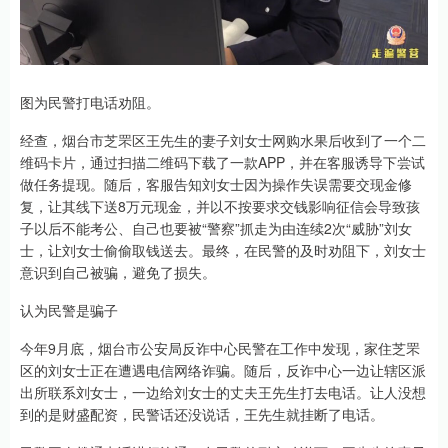
图为民警打电话劝阻。
经查，烟台市芝罘区王先生的妻子刘女士网购水果后收到了一个二
维码卡片，通过扫描二维码下载了一款APP，并在客服诱导下尝试
做任务提现。随后，客服告知刘女士因为操作失误需要交现金修
复，让其线下送8万元现金，并以不按要求交钱影响征信会导致孩
子以后不能考公、自己也要被“警察”抓走为由连续2次“威胁”刘女
士，让刘女士偷偷取钱送去。最终，在民警的及时劝阻下，刘女士
意识到自己被骗，避免了损失。
认为民警是骗子
今年9月底，烟台市公安局反诈中心民警在工作中发现，家住芝罘
区的刘女士正在遭遇电信网络诈骗。随后，反诈中心一边让辖区派
出所联系刘女士，一边给刘女士的丈夫王先生打去电话。让人没想
到的是财盛配资，民警话还没说话，王先生就挂断了电话。