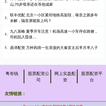
2、
山,70岁母亲还在等他成家
联丰优配 北京一小区紧邻地铁高架段，噪音之困多年
3、
未解，隔音屏能装上吗？
九八策略 夏季开车注意！机场高速一小车停在路侧，
4、
司机陷入昏迷…
鼎泽配资 万种风情一生浪漫的大秦宣太后芈月芈八子
5、
粤有钱
股票配资公
网上实盘配
股票配资平
司
资
台
友情链接：