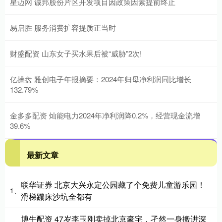
星迈网 诚邦股份片区开发项目因政策因素提前终止
易启胜 服务消费扩容提质正当时
财盛配资 山东女子买水果后被“威胁”2次!
亿操盘 雅创电子年报摘要：2024年归母净利润同比增长
132.79%
金多多配资 灿能电力2024年净利润降0.2%，经营现金流增
39.6%
最新文章
联华证券 北京大兴永定公园藏了个免费儿童游乐园！
1、
滑梯蹦床沙坑全都有
博牛配资 47岁李玉刚卖掉北京豪宅，孑然一身搬进深