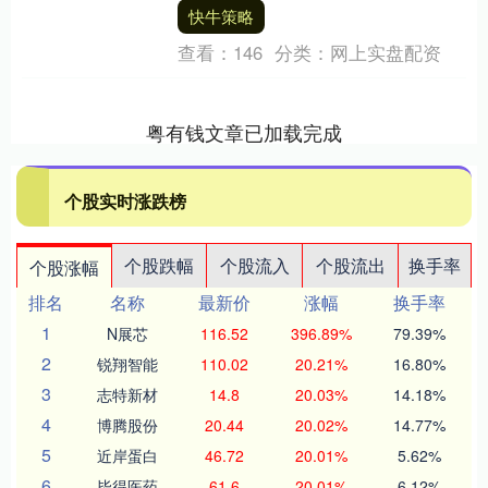
动，每年举办10天，通过....
快牛策略
查看：
146
分类：
网上实盘配资
粤有钱文章已加载完成
个股实时涨跌榜
个股跌幅
个股流入
个股流出
换手率
个股涨幅
排名
名称
最新价
涨幅
换手率
1
N展芯
116.52
396.89%
79.39%
2
锐翔智能
110.02
20.21%
16.80%
3
志特新材
14.8
20.03%
14.18%
4
博腾股份
20.44
20.02%
14.77%
5
近岸蛋白
46.72
20.01%
5.62%
6
毕得医药
61.6
20.01%
6.12%