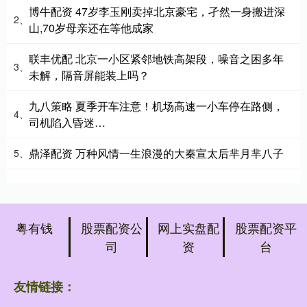
博牛配资 47岁李玉刚卖掉北京豪宅，孑然一身搬进深
2、
山,70岁母亲还在等他成家
联丰优配 北京一小区紧邻地铁高架段，噪音之困多年
3、
未解，隔音屏能装上吗？
九八策略 夏季开车注意！机场高速一小车停在路侧，
4、
司机陷入昏迷…
鼎泽配资 万种风情一生浪漫的大秦宣太后芈月芈八子
5、
粤有钱
股票配资公
网上实盘配
股票配资平
司
资
台
友情链接：