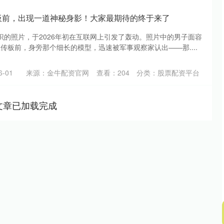
传板前，出现一道神秘身影！大家最期待的终于来了
识的照片，于2026年初在互联网上引发了轰动。照片中的男子面容
宣传板前，身旁那个细长的模型，迅速被军事观察家认出——那....
-01
来源：金牛配资官网
查看：
204
分类：
股票配资平台
文章已加载完成