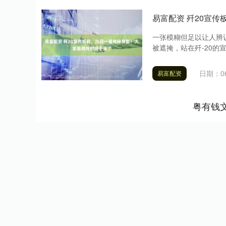
易富配资 歼20宣
一张模糊但足以让人辨
被遮掩，站在歼-20的
日期：06
易富配资
粤有钱