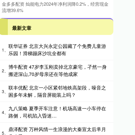
金多多配资 灿能电力2024年净利润降0.2%，经营现金
流增39.6%
最新文章
联华证券 北京大兴永定公园藏了个免费儿童游
1、
乐园！滑梯蹦床沙坑全都有
博牛配资 47岁李玉刚卖掉北京豪宅，孑然一身
2、
搬进深山,70岁母亲还在等他成家
联丰优配 北京一小区紧邻地铁高架段，噪音之
3、
困多年未解，隔音屏能装上吗？
九八策略 夏季开车注意！机场高速一小车停在
4、
路侧，司机陷入昏迷…
鼎泽配资 万种风情一生浪漫的大秦宣太后芈月
5、