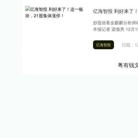
亿海智投 利好来了
炒股就看金麒麟分析师
本报记者 梁傲男 12月
日期：12
亿海智投
粤有钱