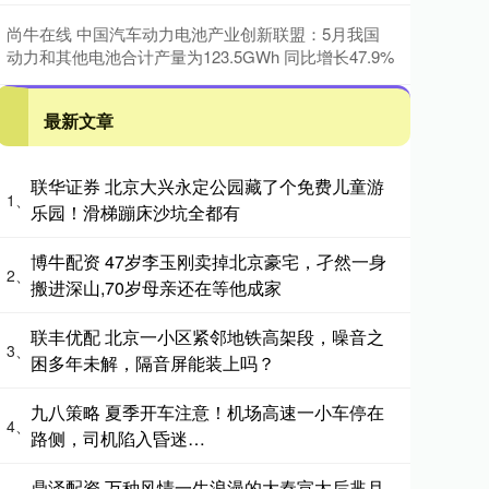
尚牛在线 中国汽车动力电池产业创新联盟：5月我国
动力和其他电池合计产量为123.5GWh 同比增长47.9%
最新文章
联华证券 北京大兴永定公园藏了个免费儿童游
1、
乐园！滑梯蹦床沙坑全都有
博牛配资 47岁李玉刚卖掉北京豪宅，孑然一身
2、
搬进深山,70岁母亲还在等他成家
联丰优配 北京一小区紧邻地铁高架段，噪音之
3、
困多年未解，隔音屏能装上吗？
九八策略 夏季开车注意！机场高速一小车停在
4、
路侧，司机陷入昏迷…
鼎泽配资 万种风情一生浪漫的大秦宣太后芈月