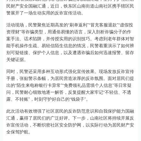
民财产安全国融汇通，近日，铁东区山南街道山南社区携手辖区民
警展开了一场生动实用的反诈宣传活动。
活动现场，民警聚焦近期高发的“刷单返利”“冒充客服退款”“虚假投
资理财”等诈骗类型，用通俗易懂的语言，深入剖析诈骗分子的作
案手法、话术陷阱，并传授实用的识别技巧。考虑到老年群体对智
能手机操作生疏、易轻信陌生信息的情况，民警着重演示了如何辨
别可疑链接、保护个人信息，以及遭遇诈骗后如何迅速报警、留存
关键证据。
同时，民警还采用多种互动形式强化宣传效果。现场发放反诈宣传
手册，张贴警示条幅，为居民营造浓厚的反诈氛围。面对居民们提
出的“陌生来电称银行卡异常”“免费领礼品需填个人信息”等日常疑
问，民警耐心细致地逐一解答，反复提醒大家牢记“不轻信、不透
露、不转账”，时刻守护好自己的“钱袋子”。
此次活动有效增强了社区居民的反诈防范意识和自我保护能力国融
汇通，赢得了居民们的广泛好评。下一步，山南社区将持续开展反
诈宣传活动，不断织密社区安全防护网，以实际行动为居民财产安
全保驾护航。