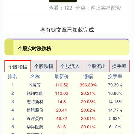
了几单....
查看：
122
分类：
网上实盘配资
粤有钱文章已加载完成
个股实时涨跌榜
个股跌幅
个股流入
个股流出
换手率
个股涨幅
排名
名称
最新价
涨幅
换手率
1
N展芯
116.52
396.89%
79.39%
2
锐翔智能
110.02
20.21%
16.80%
3
志特新材
14.8
20.03%
14.18%
4
博腾股份
20.44
20.02%
14.77%
5
近岸蛋白
46.72
20.01%
5.62%
6
毕得医药
61.6
20.01%
6.12%