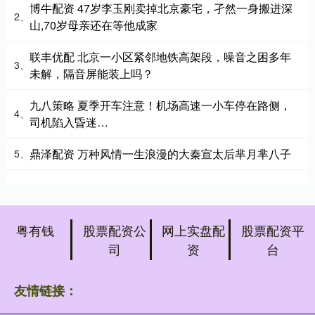
博牛配资 47岁李玉刚卖掉北京豪宅，孑然一身搬进深
2、
山,70岁母亲还在等他成家
联丰优配 北京一小区紧邻地铁高架段，噪音之困多年
3、
未解，隔音屏能装上吗？
九八策略 夏季开车注意！机场高速一小车停在路侧，
4、
司机陷入昏迷…
鼎泽配资 万种风情一生浪漫的大秦宣太后芈月芈八子
5、
粤有钱
股票配资公
网上实盘配
股票配资平
司
资
台
友情链接：