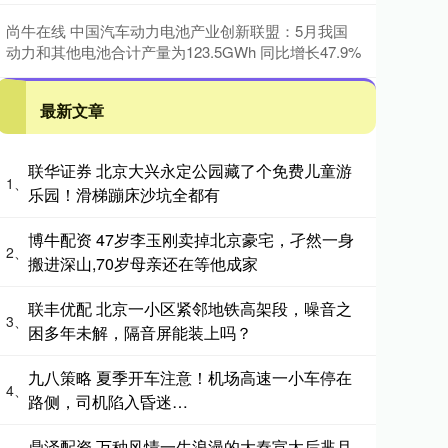
尚牛在线 中国汽车动力电池产业创新联盟：5月我国
动力和其他电池合计产量为123.5GWh 同比增长47.9%
最新文章
联华证券 北京大兴永定公园藏了个免费儿童游
1、
乐园！滑梯蹦床沙坑全都有
博牛配资 47岁李玉刚卖掉北京豪宅，孑然一身
2、
搬进深山,70岁母亲还在等他成家
联丰优配 北京一小区紧邻地铁高架段，噪音之
3、
困多年未解，隔音屏能装上吗？
九八策略 夏季开车注意！机场高速一小车停在
4、
路侧，司机陷入昏迷…
鼎泽配资 万种风情一生浪漫的大秦宣太后芈月