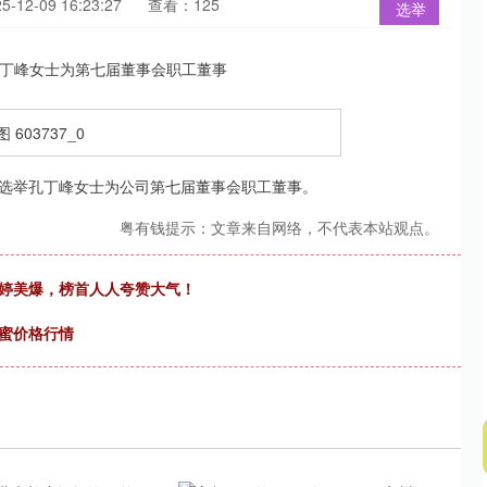
12-09 16:23:27
查看：125
选举
选举孔丁峰女士为公司第七届董事会职工董事。
粤有钱提示：文章来自网络，不代表本站观点。
雨婷美爆，榜首人人夸赞大气！
河蜜价格行情