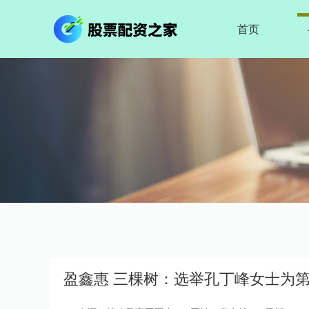
首页
盈鑫惠 三棵树：选举孔丁峰女士为