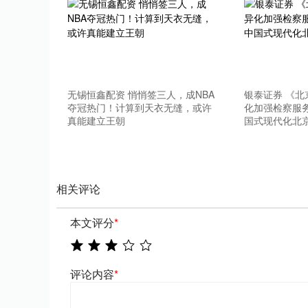
上证指数
3940.04
.40
2.13%
39.68
1.
无锡恒鑫配资 悄悄签三人，成NBA
银泰证券 《
夺冠热门！计算到天衣无缝，或许
化加强检察服
真能建立王朝
国式现代化北
相关评论
本文评分
*
评论内容
*