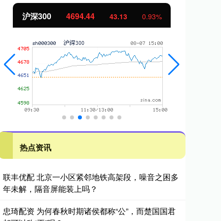
沪深300
4694.44
北
43.13
0.93%
热点资讯
联丰优配 北京一小区紧邻地铁高架段，噪音之困多
年未解，隔音屏能装上吗？
忠琦配资 为何春秋时期诸侯都称“公”，而楚国国君