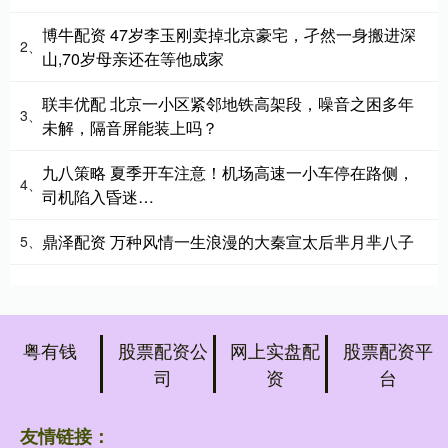
博牛配资 47岁李玉刚卖掉北京豪宅，孑然一身搬进深
2、
山,70岁母亲还在等他成家
联丰优配 北京一小区紧邻地铁高架段，噪音之困多年
3、
未解，隔音屏能装上吗？
九八策略 夏季开车注意！机场高速一小车停在路侧，
4、
司机陷入昏迷…
鼎泽配资 万种风情一生浪漫的大秦宣太后芈月芈八子
5、
粤有钱
股票配资公
网上实盘配
股票配资平
司
资
台
友情链接：