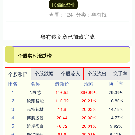
试。亨廷顿英格尔斯工业公司也在此时发
民信配资端
布了庆....
查看：
124
分类：
粤有钱
粤有钱文章已加载完成
个股实时涨跌榜
个股跌幅
个股流入
个股流出
换手率
个股涨幅
排名
名称
最新价
涨幅
换手率
1
N展芯
116.52
396.89%
79.39%
2
锐翔智能
110.02
20.21%
16.80%
3
志特新材
14.8
20.03%
14.18%
4
博腾股份
20.44
20.02%
14.77%
5
近岸蛋白
46.72
20.01%
5.62%
6
毕得医药
61.6
20.01%
6.12%