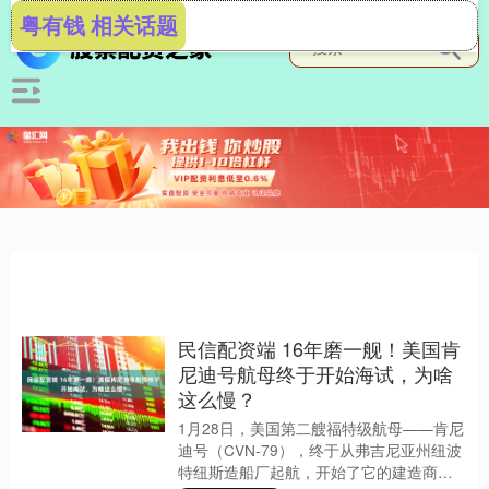
粤有钱 相关话题
民信配资端 16年磨一舰！美国肯
尼迪号航母终于开始海试，为啥
这么慢？
1月28日，美国第二艘福特级航母——肯尼
迪号（CVN-79），终于从弗吉尼亚州纽波
特纽斯造船厂起航，开始了它的建造商海